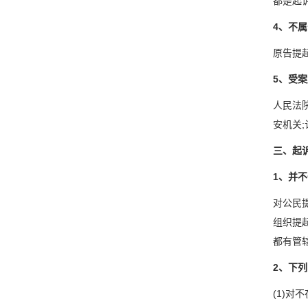
都是起
4、不
原告提
5、受
人民法
安机关
三、起
1、并
对公民
组织提
都有管
2、下
(1)