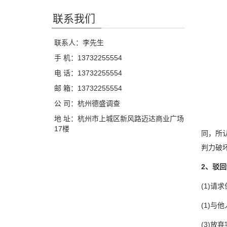
联系我们
联系人：李先生
手 机：13732255554
电 话：13732255554
邮 箱：13732255554
公 司：杭州德盛调查
地 址：杭州市上城区新风路迈达商业广场
17楼
同，所
判力破
2、驳
(1)
(1)
(3)放