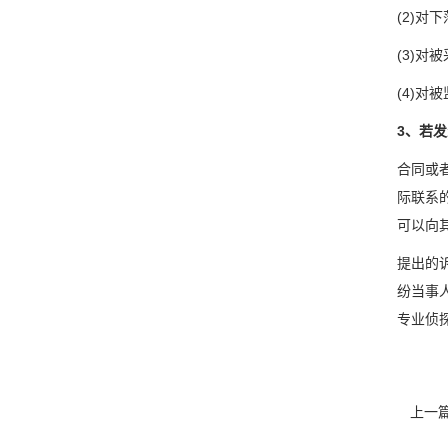
(2)对
(3)对
(4)对
3、若
合同或
际联系
可以向
提出的
纷当事
专业侦
上一