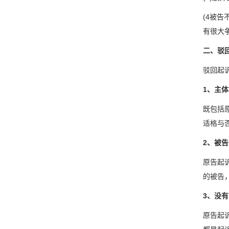
(4被
有很大
二、驳
驳回起
1、主
既包括
适格与
2、被
原告起
的被告
3、没
原告起