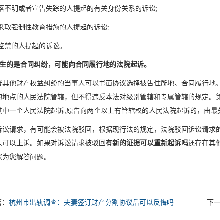
下落不明或者宣告失踪的人提起的有关身份关系的诉讼;
被采取强制性教育措施的人提起的诉讼;
被监禁的人提起的诉讼。
发生的是合同纠纷，可能向合同履行地的法院起诉。
者其他财产权益纠纷的当事人可以书面协议选择被告住所地、合同履行地
的地点的人民法院管辖，但不得违反本法对级别管辖和专属管辖的规定。
其中一个人民法院起诉;原告向两个以上有管辖权的人民法院起诉的，由最
诉讼请求，有可能会被法院驳回，根据现行法的规定，法院驳回诉讼请求
人可以上诉。如果对诉讼请求被驳回
有新的证据可以重新起诉吗
还存在其
探为您解答问题。
篇：
杭州市出轨调查：夫妻签订财产分割协议后可以反悔吗
下