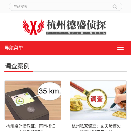
导航菜单
导
航
菜
调查案例
单
杭州婚外情取证：再审找证
杭州私家调查：丈夫赌博欠