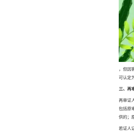
，但因
可认定
三、再
再审证
包括原
供的；
若证人