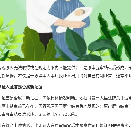
客观原因无法取得或在规定期限内不能提供；三是原审庭审结束后形成，
为新证据。若仅是一方当事人事后找证人出具的对自己有利证言，通常不
审证人证言是否属新证据
人证言是否属于新证据，需依具体情况判断。依据《最高人民法院关于适
审庭审结束前已存在，因客观原因于庭审结束后才发现的；原审庭审结束
原审庭审结束后形成，无法据此另行起诉的。
证言符合上述情形，比如证人在原审庭审后才愿意作证且能证明关键事实