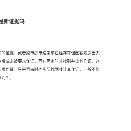
是新证据吗
现的证据，或者原审庭审结束前已经存在但因客观原因无
传唤或未被要求作证，而在再审时才找到并让其作证，这
传唤作证，只是再审时才实际找到并让其作证，一般不能
来判断。