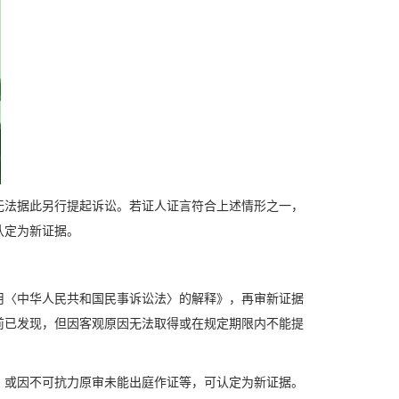
无法据此另行提起诉讼。若证人证言符合上述情形之一，
认定为新证据。
用〈中华人民共和国民事诉讼法〉的解释》，再审新证据
前已发现，但因客观原因无法取得或在规定期限内不能提
，或因不可抗力原审未能出庭作证等，可认定为新证据。