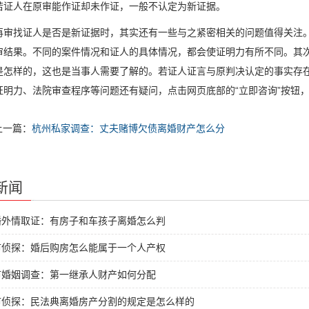
若证人在原审能作证却未作证，一般不认定为新证据。
再审找证人是否是新证据时，其实还有一些与之紧密相关的问题值得关注
审结果。不同的案件情况和证人的具体情况，都会使证明力有所不同。其
是怎样的，这也是当事人需要了解的。若证人证言与原判决认定的事实存
证明力、法院审查程序等问题还有疑问，点击网页底部的“立即咨询”按钮
上一篇：
杭州私家调查：丈夫赌博欠债离婚财产怎么分
新闻
婚外情取证：有房子和车孩子离婚怎么判
市侦探：婚后购房怎么能属于一个人产权
市婚姻调查：第一继承人财产如何分配
市侦探：民法典离婚房产分割的规定是怎么样的