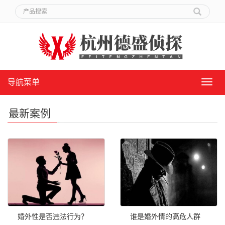
导航菜单
导
航
菜
最新案例
单
婚外性是否违法行为？
谁是婚外情的高危人群